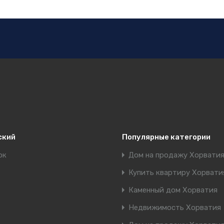
ский
Популярные категории
ок
Дом на продажу Хорвати
Купить квартиру Хорвати
Каменный дом Хорватия
Недвижимость Хорватия