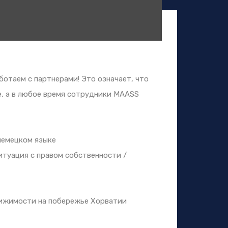
отаем с партнерами! Это означает, что
е, а в любое время сотрудники MAASS
немецком языке
туация с правом собственности /
вижимости на побережье Хорватии