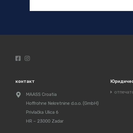
контакт
Юридиче
отпечат
MAASS Croatia
Hoffrohne Nekretnine d.o.o. (GmbH)
Privlačka Ulica 6
HR – 23000 Zadar