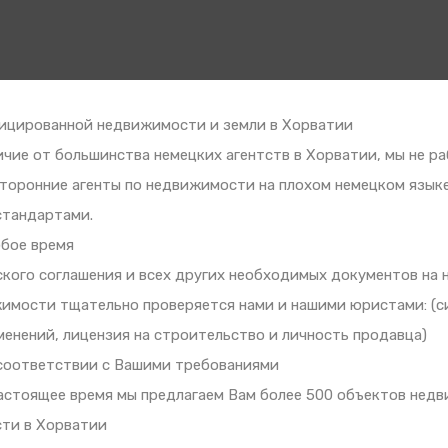
фицированной недвижимости и земли в Хорватии
ие от большинства немецких агентств в Хорватии, мы не раб
сторонние агенты по недвижимости на плохом немецком язык
 стандартами.
юбое время
кого соглашения и всех других необходимых документов на 
мости тщательно проверяется нами и нашими юристами: (си
енений, лицензия на строительство и личность продавца)
соответствии с Вашими требованиями
астоящее время мы предлагаем Вам более 500 объектов нед
ти в Хорватии