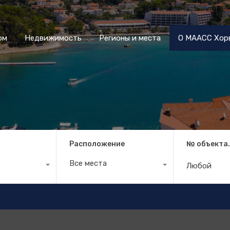
Дом
Недвижимость
Регионы и места
О МААСС
ом
Недвижимость
Регионы и места
О МААСС Хор
Расположение
№ объекта
Все места