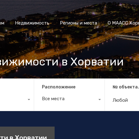
Дом
Недвижимость
Регионы и места
О МААСС
ом
Недвижимость
Регионы и места
О МААСС Хор
вижимости в Хорватии
Расположение
№ объекта
Все места
ти в Хорватии