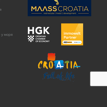
я
я
 у моря