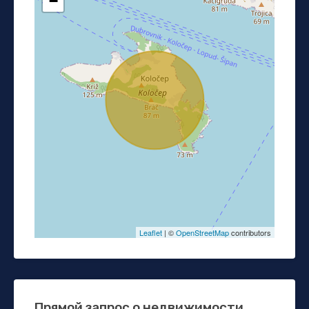
−
Leaflet
| ©
OpenStreetMap
contributors
Прямой запрос о недвижимости