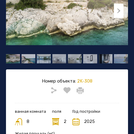
Номер объекта:
2K-308
ванная комната
поля
Год постройки
8
2
2025
Жилая площадь (м²)