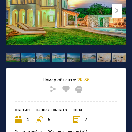
Номер объекта:
2K-35
спальня
ванная комната
поля
4
5
2
Год постройки
Жилая площадь (м²)