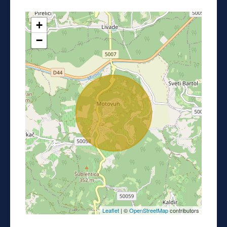
+
−
Leaflet
| ©
OpenStreetMap
contributors