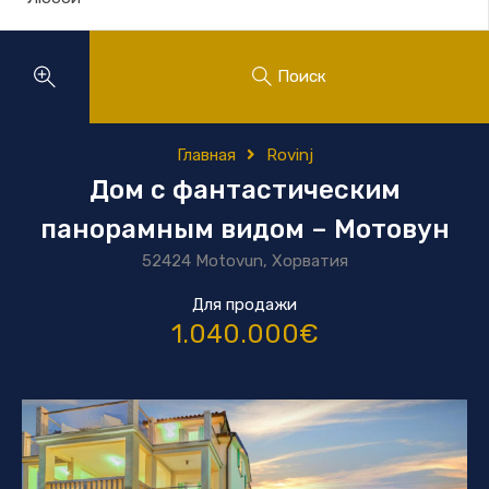
Поиск
Главная
Rovinj
Дом с фантастическим
панорамным видом – Мотовун
52424 Motovun, Хорватия
Для продажи
1.040.000€