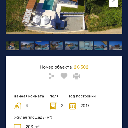
Номер объекта:
2K-302
ванная комната
поля
Год постройки
4
2
2017
Жилая площадь (м²)
203
m²