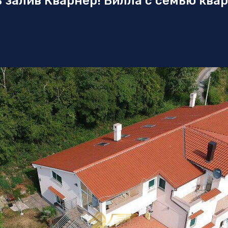
 залив Кварнер! Вилла с семью ква