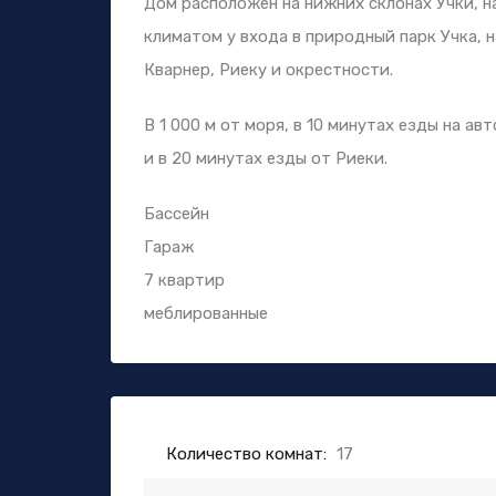
Дом расположен на нижних склонах Учки, н
климатом у входа в природный парк Учка, 
Кварнер, Риеку и окрестности.
В 1 000 м от моря, в 10 минутах езды на а
и в 20 минутах езды от Риеки.
Бассейн
Гараж
7 квартир
меблированные
Количество комнат:
17