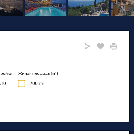
тройки
Жилая площадь (м²)
010
700
m²