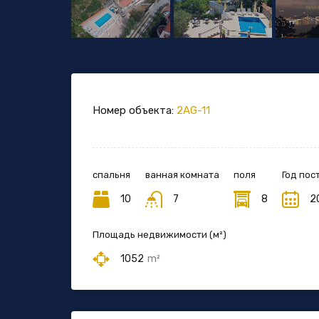
Номер объекта:
2AG-11
спальня
ванная комната
поля
Год пос
10
7
8
2
Площадь недвижимости (м²)
1052
m²