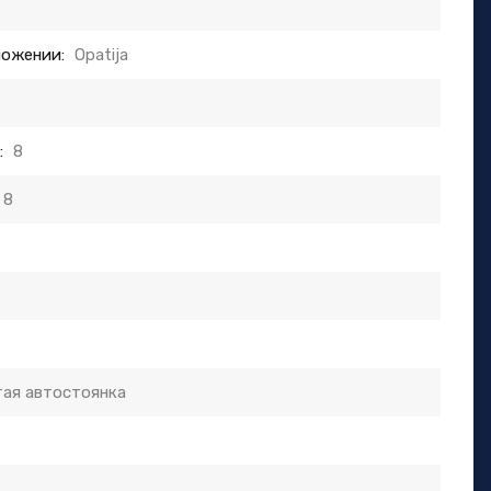
ложении:
Opatija
:
8
8
ая автостоянка