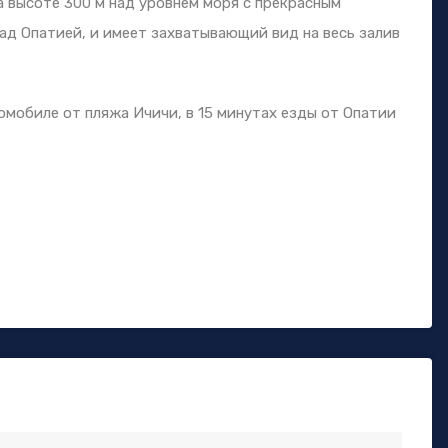
а высоте 300 м над уровнем моря с прекрасным
над Опатией, и имеет захватывающий вид на весь залив
втомобиле от пляжа Ичичи, в 15 минутах езды от Опатии