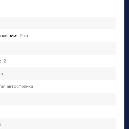
ложении:
Pula
:
2
ва
ая автостоянка
m