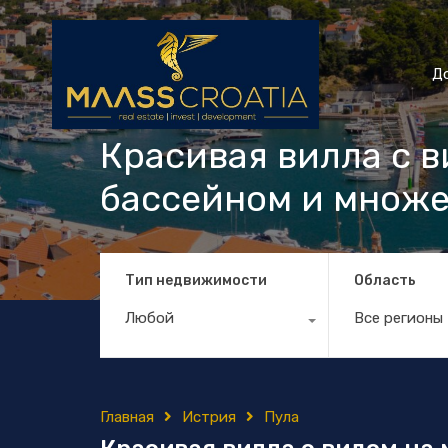
Д
Красивая вилла с в
бассейном и множе
Тип недвижимости
Область
Любой
Все регионы
Главная
Истрия
Пула