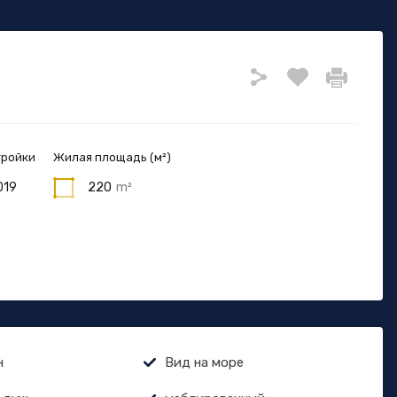
тройки
Жилая площадь (м²)
019
220
m²
н
Вид на море