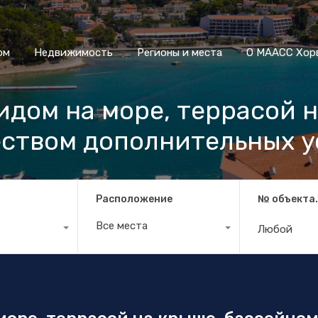
Дом
Недвижимость
Регионы и места
О МААСС
ом
Недвижимость
Регионы и места
О МААСС Хор
идом на море, террасой 
ством дополнительных у
Расположение
№ объекта
Все места