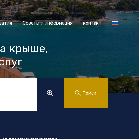
 Хорватия
Советы и информация
контакт
ватия
Советы и информация
контакт
на крыше,
слуг
.
Поиск