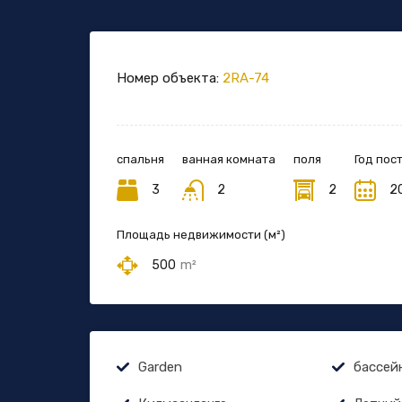
Номер объекта:
2RA-74
спальня
ванная комната
поля
Год пос
3
2
2
2
Площадь недвижимости (м²)
500
m²
Garden
бассей