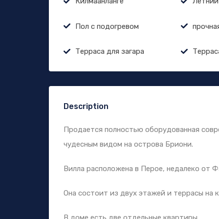
Килмаанланге
Летний
Пол с подогревом
прочна
Терраса для загара
Террас
Description
Продается полностью оборудованная совре
чудесным видом на острова Бриони.
Вилла расположена в Перое, недалеко от Ф
Она состоит из двух этажей и террасы на 
В доме есть две отдельные квартиры.