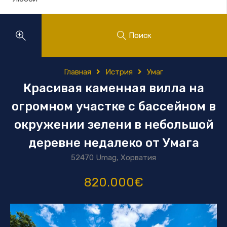
Поиск
Главная
Истрия
Умаг
Красивая каменная вилла на
огромном участке с бассейном в
окружении зелени в небольшой
деревне недалеко от Умага
52470 Umag, Хорватия
820.000€