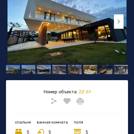
Номер объекта:
2Z-61
спальня
ванная комната
поля
5
5
5