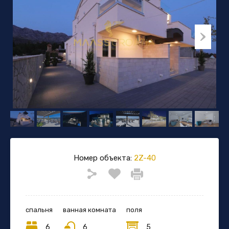
Номер объекта:
2Z-40
спальня
ванная комната
поля
6
6
5