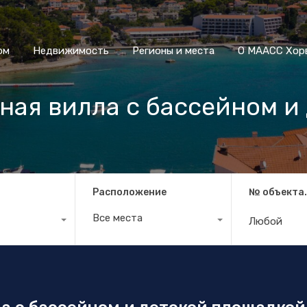
Дом
Недвижимость
Регионы и места
О МААСС
ом
Недвижимость
Регионы и места
О МААСС Хор
ная вилла с бассейном и
Расположение
№ объекта
Все места