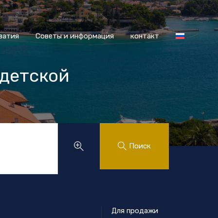
 Хорватия
Советы и информация
контакт
ватия
Советы и информация
контакт
 детской
.
Поиск
Для продажи