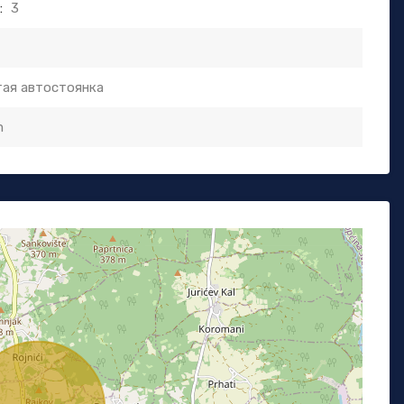
:
3
ая автостоянка
m