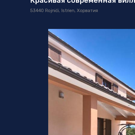
Красивая современная вилл
53440 Rojnići, Istrien, Хорватия