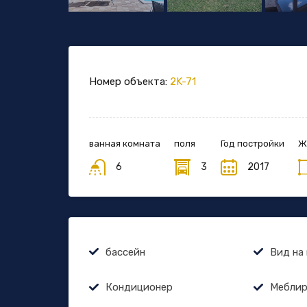
Номер объекта:
2K-71
ванная комната
поля
Год постройки
Ж
6
3
2017
бассейн
Вид на
Кондиционер
Меблир