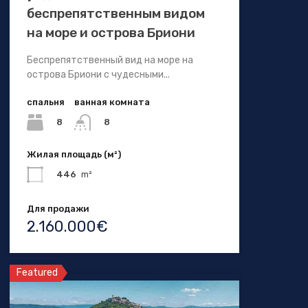
беспрепятственным видом
на море и острова Бриони
Беспрепятственный вид на море на
острова Бриони с чудесными...
спальня
ванная комната
8
8
Жилая площадь (м²)
446
m²
Для продажи
2.160.000€
Featured