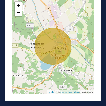
+
−
Leaflet
| ©
OpenStreetMap
contributors