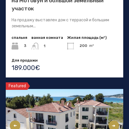
на Мотовун и большой земельный
участок
На продажу выставлен дом с террасой и большим
земельным...
спальня
ванная комната
Жилая площадь (м²)
3
200
m²
1
Для продажи
189.000€
Featured