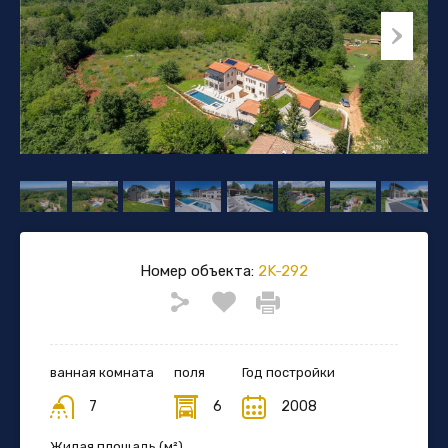
Номер объекта:
2K-292
ванная комната
поля
Год постройки
7
6
2008
Жилая площадь (м²)