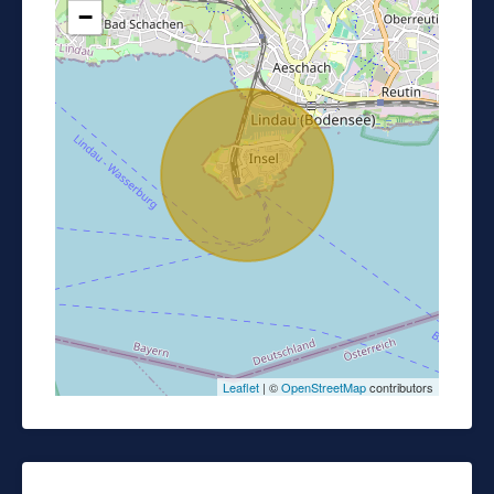
−
Leaflet
| ©
OpenStreetMap
contributors