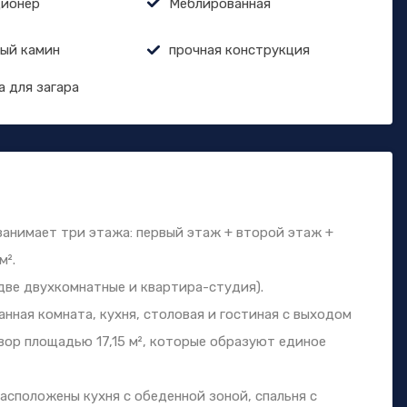
ионер
Меблированная
ый камин
прочная конструкция
а для загара
занимает три этажа: первый этаж + второй этаж +
м².
две двухкомнатные и квартира-студия).
нная комната, кухня, столовая и гостиная с выходом
вор площадью 17,15 м², которые образуют единое
расположены кухня с обеденной зоной, спальня с