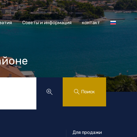
 Хорватия
Советы и информация
контакт
ватия
Советы и информация
контакт
айоне
.
Поиск
Для продажи