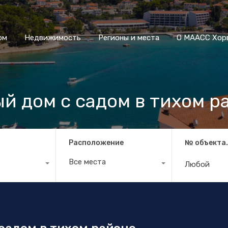
Дом
Недвижимость
Регионы и места
О МААСС
ом
Недвижимость
Регионы и места
О МААСС Хор
й дом с садом в тихом р
Расположение
№ объекта
Все места