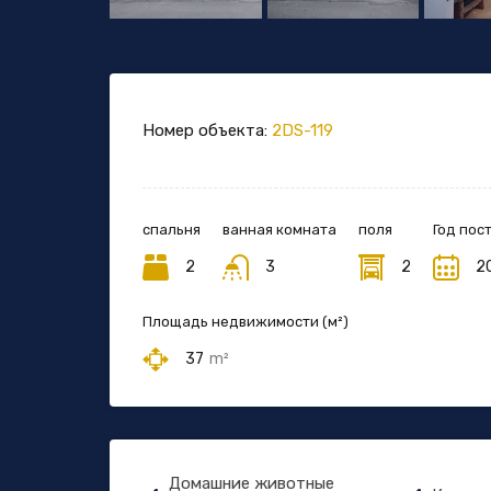
Номер объекта:
2DS-119
спальня
ванная комната
поля
Год пос
2
3
2
2
Площадь недвижимости (м²)
37
m²
Домашние животные