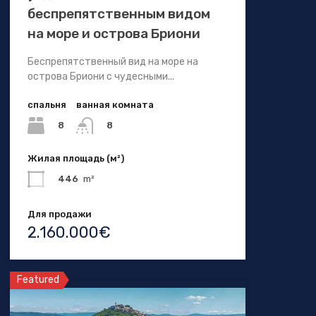
беспрепятственным видом
на море и острова Бриони
Беспрепятственный вид на море на
острова Бриони с чудесными...
спальня
ванная комната
8
8
Жилая площадь (м²)
446
m²
Для продажи
2.160.000€
Featured