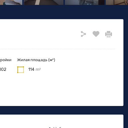
тройки
Жилая площадь (м²)
002
114
m²