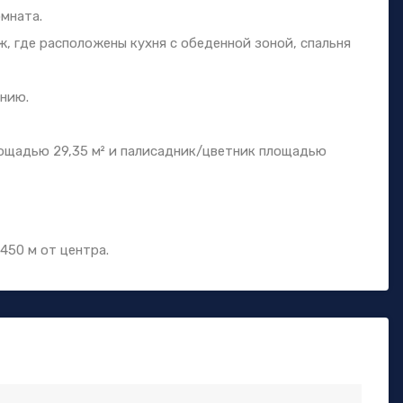
омната.
ж, где расположены кухня с обеденной зоной, спальня
анию.
лощадью 29,35 м² и палисадник/цветник площадью
 450 м от центра.