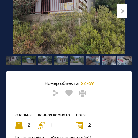
Номер объекта:
2Z-69
спальня
ванная комната
поля
2
1
2
Год постройки
Жилая площадь (м²)