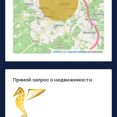
Leaflet
| ©
OpenStreetMap
contributors
Прямой запрос о недвижимости