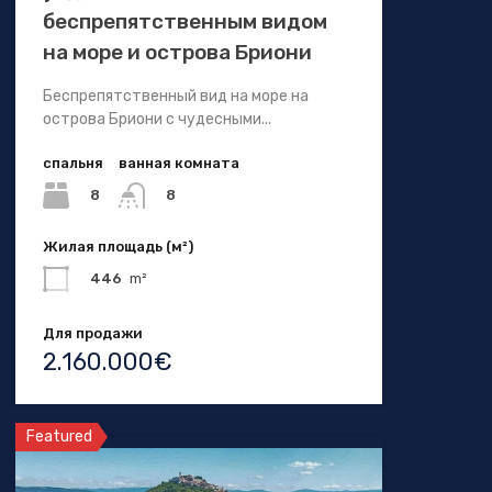
беспрепятственным видом
на море и острова Бриони
Беспрепятственный вид на море на
острова Бриони с чудесными...
спальня
ванная комната
8
8
Жилая площадь (м²)
446
m²
Для продажи
2.160.000€
Featured