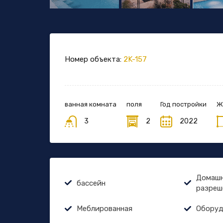
Номер объекта:
2K-157
ванная комната
поля
Год постройки
Ж
3
2
2022
Домашн
бассейн
разреш
Меблированная
Оборуд