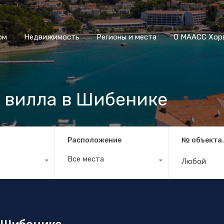
Дом
Недвижимость
Регионы и места
О МААСС
ом
Недвижимость
Регионы и места
О МААСС Хор
 вилла в Шибенике
Расположение
№ объекта
Все места