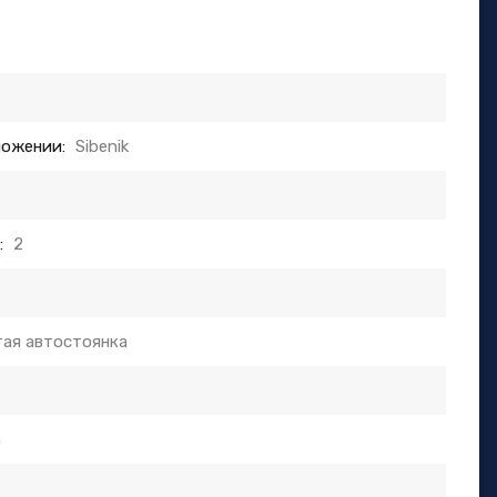
ложении:
Sibenik
:
2
ая автостоянка
m