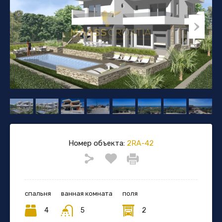
Номер объекта:
2RA-42
спальня
ванная комната
поля
4
5
2