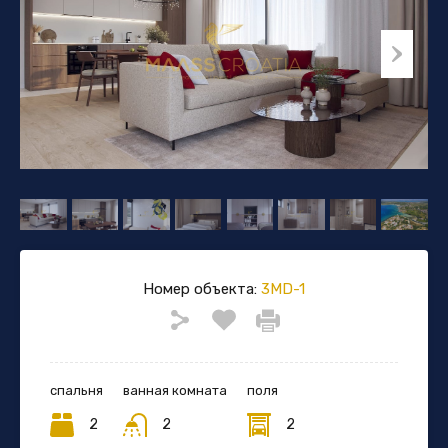
Номер объекта:
3MD-1
спальня
ванная комната
поля
2
2
2