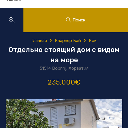
Поиск
Главная
Кварнер Бэй
Крк
Отдельно стоящий дом с видом
на море
51514 Dobrinj, Хорватия
235.000€