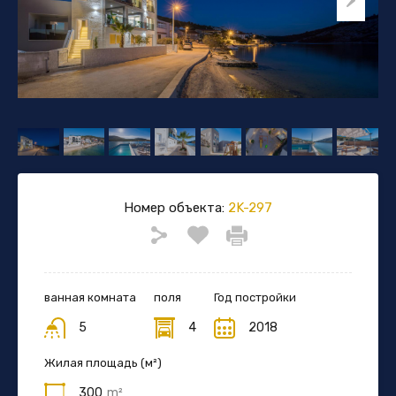
Номер объекта:
2K-297
ванная комната
поля
Год постройки
5
4
2018
Жилая площадь (м²)
300
m²