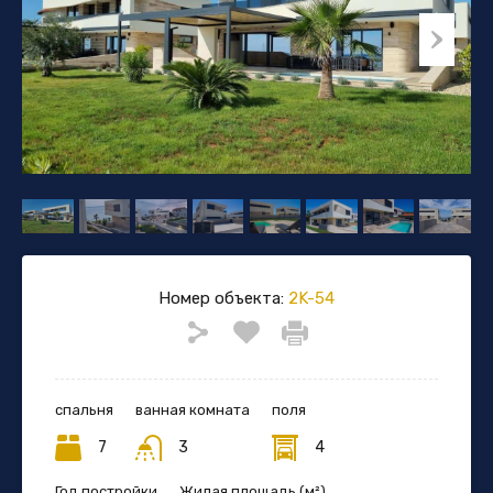
Номер объекта:
2K-54
спальня
ванная комната
поля
7
3
4
Год постройки
Жилая площадь (м²)