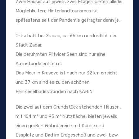
Zwei Häuser auf jeweils zwei Etagen bieten allerlei
Möglichkeiten; Hinterlandtourismus ist
spätestens seit der Pandemie gefragter denn je…
Ortschaft bei Gracac, ca. 65 km nordöstlich der
Stadt Zadar,
Die berühmten Plitvicer Seen sind nur eine
Autostunde entfernt.
Das Meer in Krusevo ist nach nur 32 km erreicht
und 37 km sind es zu den schönen
Feinkieselbadestränden nach KARIN.
Die zwei auf dem Grundstück stehenden Häuser ,
mit 104 m² und 95 m² Nutzfläche, bieten jeweils
einen großen Wohnbereich mit Küche und
Essplatz und Bad im Erdgeschoß und zwei, bzw