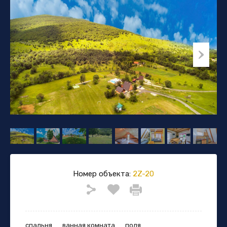
Номер объекта:
2Z-20
спальня
ванная комната
поля