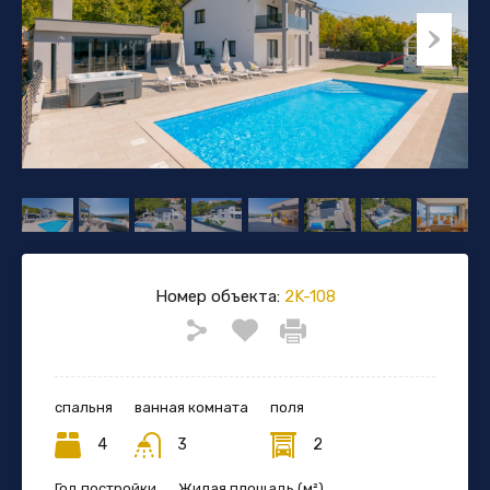
Номер объекта:
2K-108
спальня
ванная комната
поля
4
3
2
Год постройки
Жилая площадь (м²)