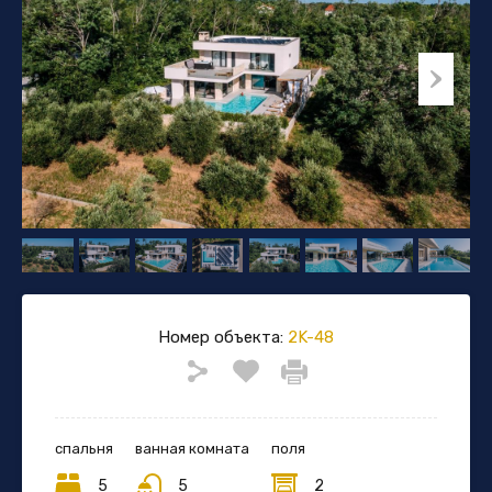
Номер объекта:
2K-48
спальня
ванная комната
поля
5
5
2