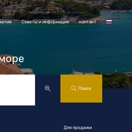
 Хорватия
Советы и информация
контакт
ватия
Советы и информация
контакт
 море
.
Поиск
Для продажи