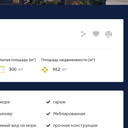
илая площадь (м²)
Площадь недвижимости (м²)
300
m²
962
m²
 море
гараж
ионер
Меблированная
мный вид на море
прочная конструкция