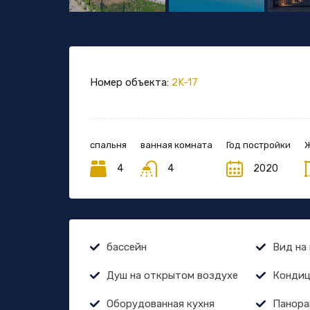
Номер объекта:
2K-17
спальня
ванная комната
Год постройки
Ж
4
4
2020
бассейн
Вид на
Душ на открытом воздухе
Кондиц
Оборудованная кухня
Панора