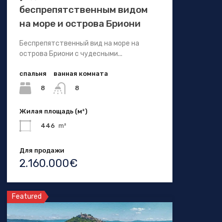
беспрепятственным видом
на море и острова Бриони
Беспрепятственный вид на море на
острова Бриони с чудесными...
спальня
ванная комната
8
8
Жилая площадь (м²)
446
m²
Для продажи
2.160.000€
Featured