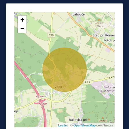
+
−
Leaflet
| ©
OpenStreetMap
contributors