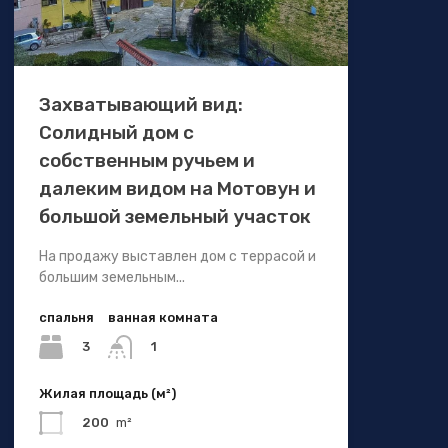
Захватывающий вид:
Солидный дом с
собственным ручьем и
далеким видом на Мотовун и
большой земельный участок
На продажу выставлен дом с террасой и
большим земельным...
спальня
ванная комната
3
1
Жилая площадь (м²)
200
m²