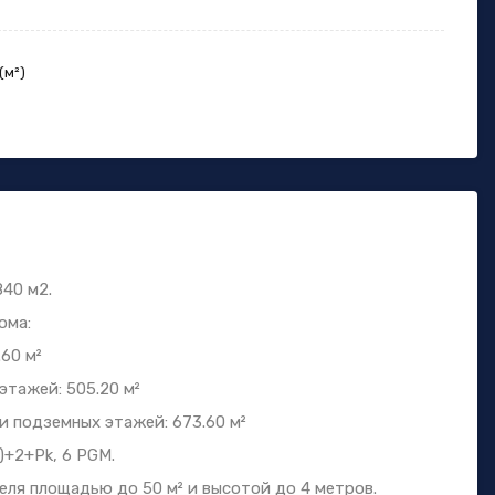
(м²)
840 м2.
ома:
60 м²
тажей: 505.20 м²
и подземных этажей: 673.60 м²
)+2+Pk, 6 PGM.
ля площадью до 50 м² и высотой до 4 метров.