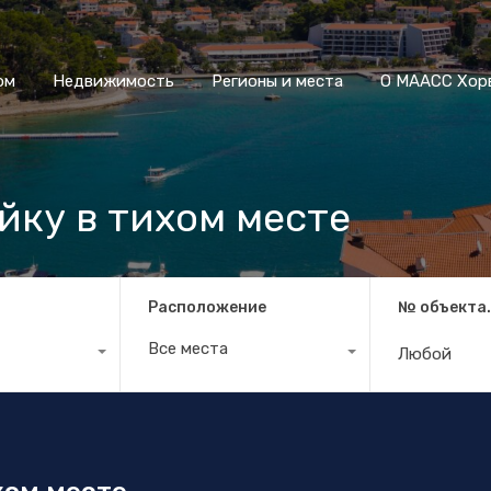
Дом
Недвижимость
Регионы и места
О МААСС
ом
Недвижимость
Регионы и места
О МААСС Хор
йку в тихом месте
Расположение
№ объекта
Все места