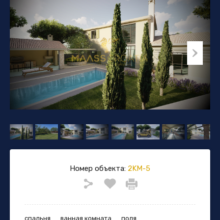
Номер объекта:
2KM-5
спальня
ванная комната
поля