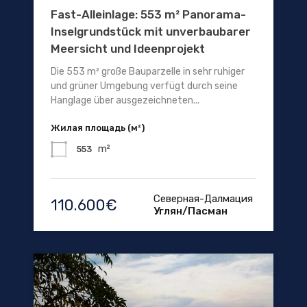
Fast-Alleinlage: 553 m² Panorama-
Inselgrundstück mit unverbaubarer
Meersicht und Ideenprojekt
Die 553 m² große Bauparzelle in sehr ruhiger
und grüner Umgebung verfügt durch seine
Hanglage über ausgezeichneten...
Жилая площадь (м²)
m²
553
Северная-Далмация
110.600€
Углян/Пасман