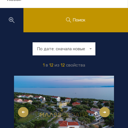
Поиск
По дате: сначала новые
1
в
12
из
12
свойства