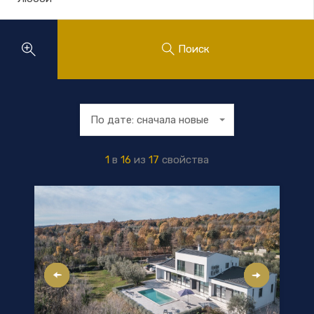
Поиск
По дате: сначала новые
1
в
16
из
17
свойства