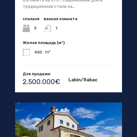
Взгляните на этот современный дом в
традиционном стиле на...
спальня
ванная комната
5
7
Жилая площадь (м²)
m²
450
Для продажи
Labin/Rabac
2.500.000€