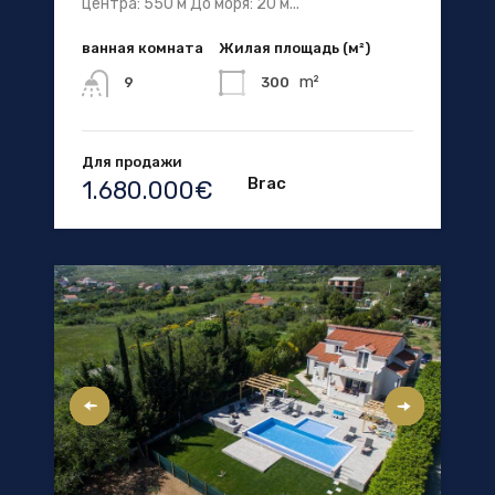
центра: 550 м До моря: 20 м...
ванная комната
Жилая площадь (м²)
m²
300
9
Для продажи
Brac
1.680.000€