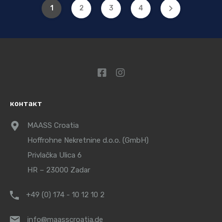
1
2
3
4
контакт
MAASS Croatia
Hoffrohne Nekretnine d.o.o. (GmbH)
Privlačka Ulica 6
HR – 23000 Zadar
+49 (0) 174 - 10 12 10 2
info@maasscroatia.de