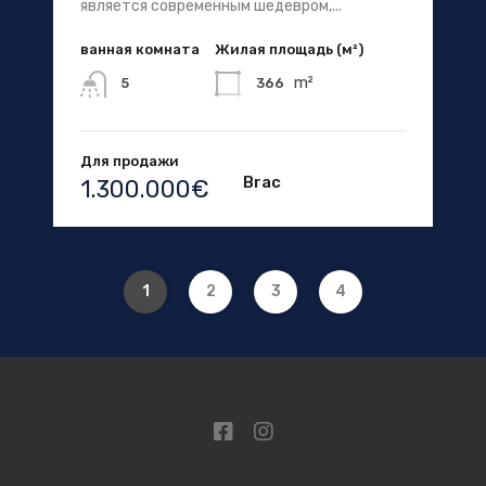
является современным шедевром,...
ванная комната
Жилая площадь (м²)
m²
366
5
Для продажи
Brac
1.300.000€
1
2
3
4