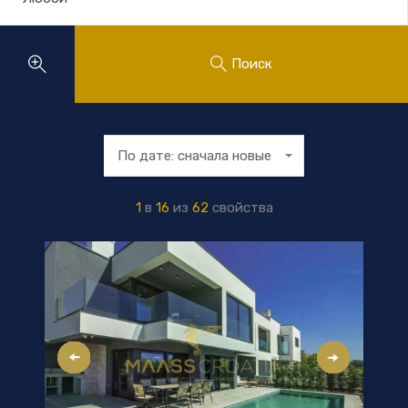
Поиск
По дате: сначала новые
1
в
16
из
62
свойства